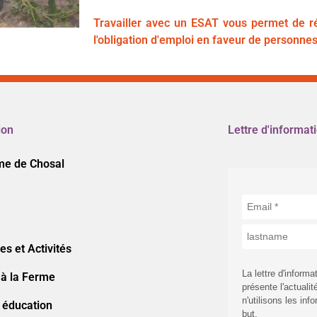
Travailler avec un ESAT vous permet de r
l'obligation d'emploi en faveur de personne
ion
Lettre d'informat
me de Chosal
s et Activités
La lettre d'inform
 à la Ferme
présente l'actuali
n'utilisons les in
 éducation
but.